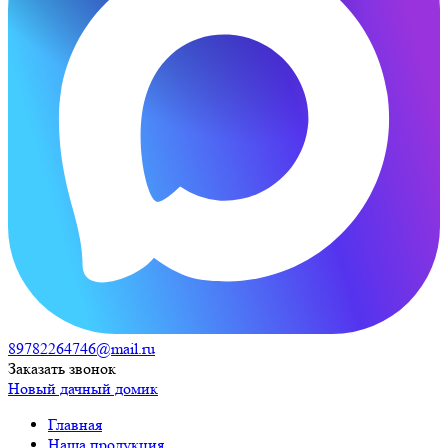
89782264746@mail.ru
Заказать звонок
Новый дачный домик
Главная
Наша продукция