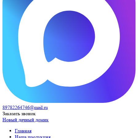
89782264746@mail.ru
Заказать звонок
Новый дачный домик
Главная
Наша продукция