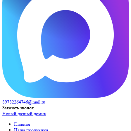
89782264746@mail.ru
Заказать звонок
Новый дачный домик
Главная
Наша продукция