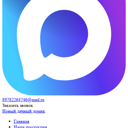
89782264746@mail.ru
Заказать звонок
Новый дачный домик
Главная
Наша продукция