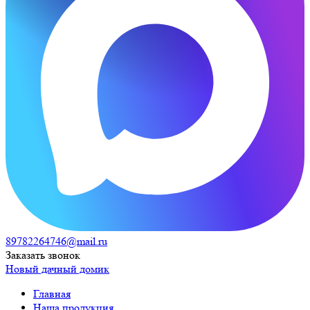
89782264746@mail.ru
Заказать звонок
Новый дачный домик
Главная
Наша продукция