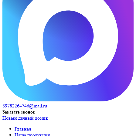
89782264746@mail.ru
Заказать звонок
Новый дачный домик
Главная
Наша продукция