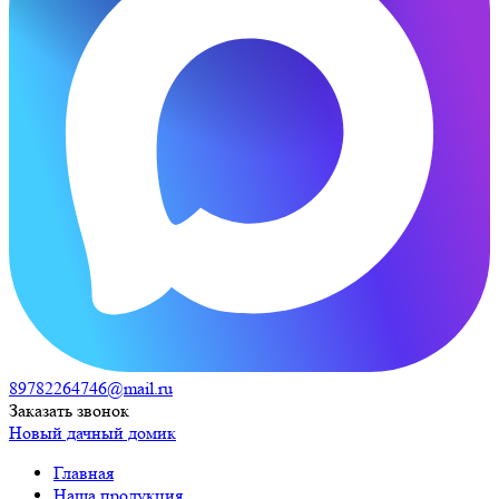
89782264746@mail.ru
Заказать звонок
Новый дачный домик
Главная
Наша продукция